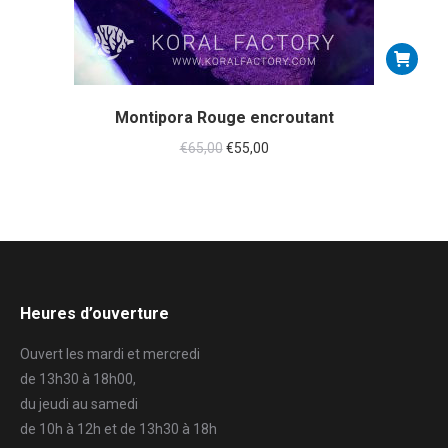
Montipora Rouge encroutant
€
65,00
€
55,00
Heures d’ouverture
Ouvert les mardi et mercredi
de 13h30 à 18h00,
du jeudi au samedi
de 10h à 12h et de 13h30 à 18h