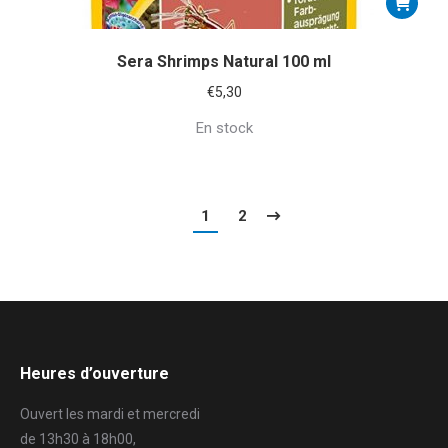
Sera Shrimps Natural 100 ml
€
5,30
En stock
1
2
Heures d’ouverture
Ouvert les mardi et mercredi
de 13h30 à 18h00,