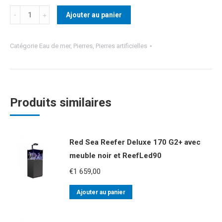
Quantité
Ajouter au panier
Catégorie
Eau de mer
,
Pierres
,
Pierres artificielles
Produits similaires
Red Sea Reefer Deluxe 170 G2+ avec
meuble noir et ReefLed90
€
1 659,00
Ajouter au panier