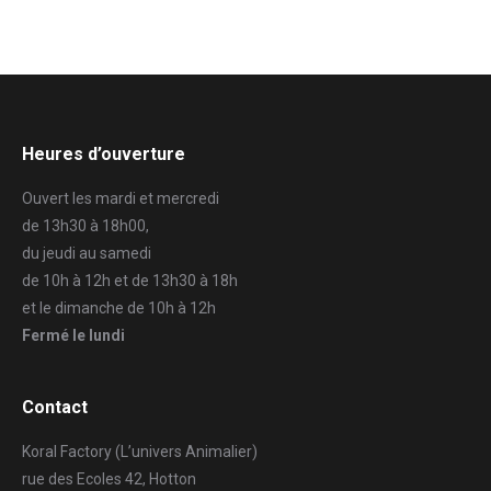
Heures d’ouverture
Ouvert les mardi et mercredi
de 13h30 à 18h00,
du jeudi au samedi
de 10h à 12h et de 13h30 à 18h
et le dimanche de 10h à 12h
Fermé le lundi
Contact
Koral Factory (L’univers Animalier)
rue des Ecoles 42, Hotton