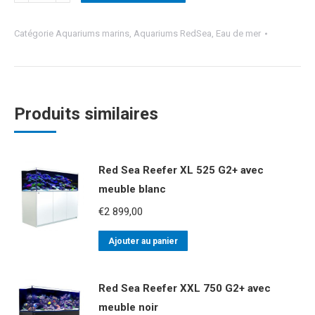
Catégorie
Aquariums marins
,
Aquariums RedSea
,
Eau de mer
Produits similaires
Red Sea Reefer XL 525 G2+ avec
meuble blanc
€
2 899,00
Ajouter au panier
Red Sea Reefer XXL 750 G2+ avec
meuble noir